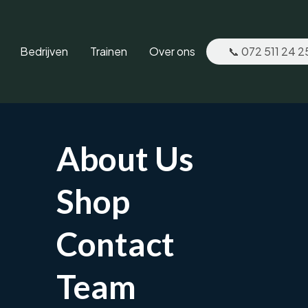
Bedrijven
Trainen
Over ons
📞 072 511 24 2
About Us
Stop de hoofdpijn!
Shop
Gerichte aanpak bij hoofdpijnklachten
Contact
Afspraak maken
Team