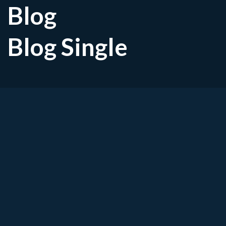
Blog
Blog Single
Hoofdpijn. Iedereen heeft er wel eens mee te
veel mensen is de hoofdpijn echter een blijv
negatief beïnvloedt. Er wordt vaak gedacht d
gevallen wordt de huisarts niet bezocht. Of 
met medicatie. Stop de Hoofdpijn vindt dat d
behandelingen ontwikkeld om hoofdpijn echt t
effectieve oplossing om hoofdpijnklachten t
pakken wij de oorzaak van hoofdpijn namelijk
duidelijke afname van klachten, zodat de hoof