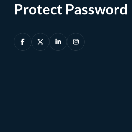
Protect Password




Afspraak maken
Ons team is beschikbaar