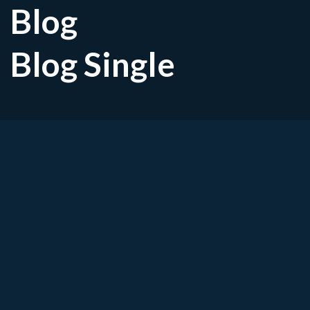
Blog
Blog Single
Stijfheid of zeurende rugpi
artrose in de onderrug
Heb je al langere tijd last van een stijve onde
Voelt je rug stram bij bewegen of merk je dat
kans groot dat je te maken hebt met artrose 