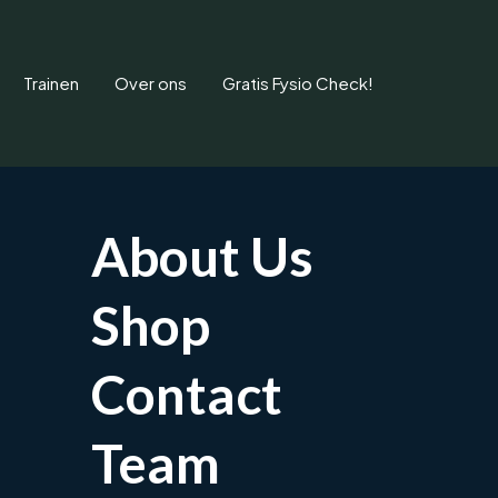
Trainen
Over ons
Gratis Fysio Check!
About Us
Shop
Artrose in de lageru
Contact
e rug? Ontdek hoe oefentherapie en houdingsadvies klachten
Team
Afspraak maken