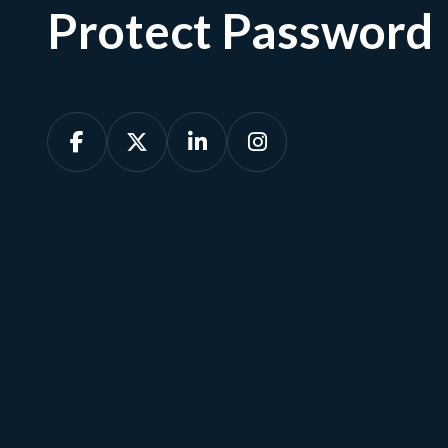
Protect Password




Afspraak maken
Ons team is beschikbaar