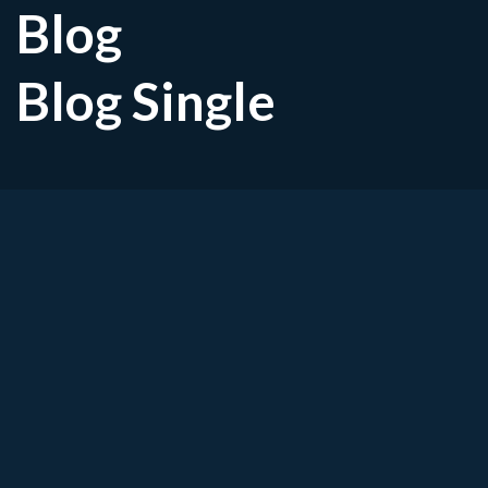
Blog
Blog Single
Last van pijn of stijfheid? 
in de pols of duim
Heb je moeite met het opendraaien van potje
langdurig gebruik van je hand? Voel je pijn of s
kracht zetten of na rust? Dan is de kans groot 