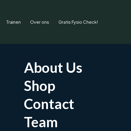
Trainen
Over ons
Gratis Fysio Check!
About Us
Shop
trose in de pols of d
Contact
handgewrichten? Fysiotherapie helpt pijn en functiebeperking 
Team
Afspraak maken