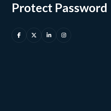
Protect Password




Afspraak maken
Ons team is beschikbaar