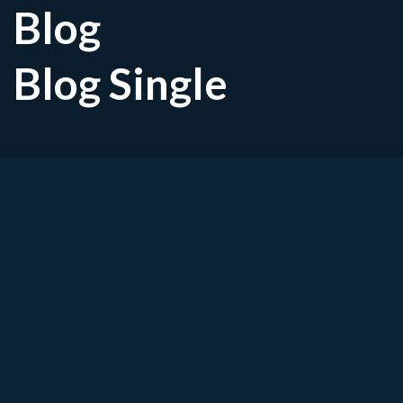
Blog
Blog Single
Tintelingen of krachtverlie
doen bij het Carpaal Tunn
Word je ’s nachts wakker met tintelingen in j
taken zoals schrijven, knopen of het vasthou
van het Carpaal Tunnel Syndroom (CTS) – ee