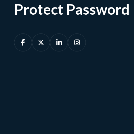
Protect Password




Afspraak maken
Ons team is beschikbaar