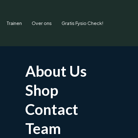
Trainen
Over ons
Gratis Fysio Check!
About Us
Shop
rpaal tunnel syndr
Contact
en of krachtverlies in je hand? Ontdek wat helpt bij het Carp
Team
Afspraak maken