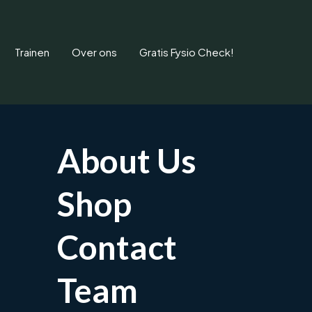
Trainen
Over ons
Gratis Fysio Check!
About Us
Shop
gpijn door werk of sp
Contact
tijfheid na werk of sport? Fysiotherapie helpt bij overbelastin
Team
Afspraak maken