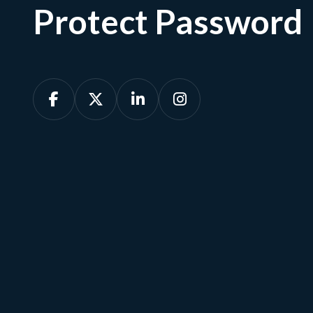
Protect Password




Afspraak maken
Ons team is beschikbaar