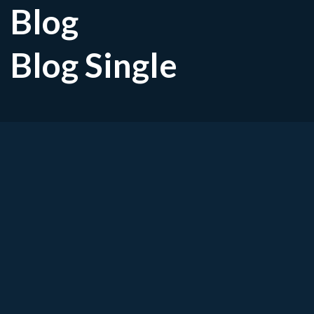
Blog
Blog Single
Rugpijn door werk of sport?
overbelasting van de rug
Last van een vermoeide, zeurende of stijve ru
rug steeds gevoeliger wordt bij tillen, zitte
mogelijk te maken met overbelasting van de r