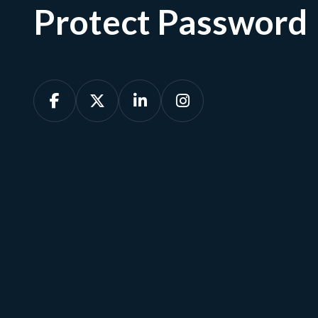
Protect Password




Afspraak maken
Ons team is beschikbaar