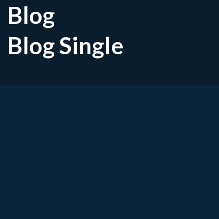
Blog
Blog Single
Slijmbeursontsteking in de 
bursitis trochanterica
Heb je last van een zeurende of stekende pijn
nachts wakker van de pijn als je op die zijde lig
wandelen of staan? Dan is de kans groot dat j
de heup, ook wel bursitis trochanterica gen
vooral bij vrouwen boven de 40, en kan langdu
behandelt.
Gelukkig kun je met gerichte fysiotherapie e